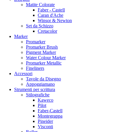
Matite Colorate
Faber - Castell
Caran d'Ache
Winsor & Newton
Set da Schizzo
Cretacolor
Marker
Promarker
Promarker Brush
Pigment Marker
Water Colour Marker
Promarker Metallic
Fineliners
Accessori
Tavole da Disegno
Appoggiamano
Strumenti per scrittura
Stilografiche
Kaweco
Pilot
Faber-Castell
Montegrappa
Pineider
Visconti
Roller