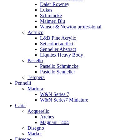
Daler-Rowney
Lukas
Schmincke
Maimeri Blu
Winsor & Newton professional
Acrilico
L&B Fine Acrylic
Set colori acrilici
Sennelier Abstract
Liquitex Heavy Body
Pastello
Pastello Schmincke
Pastello Sennelier
Tempera
Pennelli
Martora
W&N Series 7
W&N Series7 Miniature
Carta
Acquerello
Arches
Magnani 1404
Disegno
Marker
Disegno