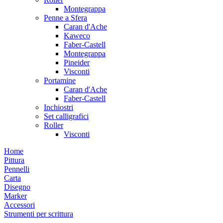
Montegrappa
Penne a Sfera
Caran d'Ache
Kaweco
Faber-Castell
Montegrappa
Pineider
Visconti
Portamine
Caran d'Ache
Faber-Castell
Inchiostri
Set calligrafici
Roller
Visconti
Home
Pittura
Pennelli
Carta
Disegno
Marker
Accessori
Strumenti per scrittura