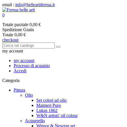
email :
info@belleartiferrua.it
0
Totale parziale
0,00 €
Spedizione
Gratis
Totale
0,00 €
checkout
my account
my account
Processo di acquisto
Accedi
Categoria
Pittura
Olio
Set colori ad olio
Maimeri Puro
Lukas 1862
W&N artists' oil colour
Acquerello
Winsor & Newton set