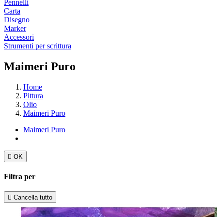
Pennelli
Carta
Disegno
Marker
Accessori
Strumenti per scrittura
Maimeri Puro
Home
Pittura
Olio
Maimeri Puro
Maimeri Puro

OK
Filtra per

Cancella tutto