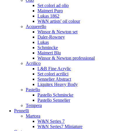
Olio
Set colori ad olio
Maimeri Puro
Lukas 1862
W&N artists' oil colour
Acquerello
Winsor & Newton set
Daler-Rowney
Lukas
Schmincke
Maimeri Blu
Winsor & Newton professional
Acrilico
L&B Fine Acrylic
Set colori acrilici
Sennelier Abstract
Liquitex Heavy Body
Pastello
Pastello Schmincke
Pastello Sennelier
Tempera
Pennelli
Martora
W&N Series 7
W&N Series7 Miniature