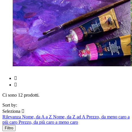


Ci sono 12 prodotti.
Sort by:
Seleziona

Rilevanza
Nome, da A a Z
Nome, da Z ad A
Prezzo, da meno caro a
più caro
Prezzo, da più caro a meno caro
Filtro