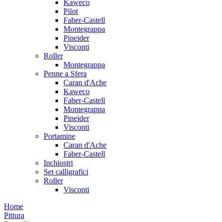
Kaweco
Pilot
Faber-Castell
Montegrappa
Pineider
Visconti
Roller
Montegrappa
Penne a Sfera
Caran d'Ache
Kaweco
Faber-Castell
Montegrappa
Pineider
Visconti
Portamine
Caran d'Ache
Faber-Castell
Inchiostri
Set calligrafici
Roller
Visconti
Home
Pittura