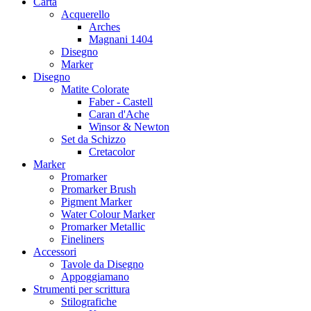
Carta
Acquerello
Arches
Magnani 1404
Disegno
Marker
Disegno
Matite Colorate
Faber - Castell
Caran d'Ache
Winsor & Newton
Set da Schizzo
Cretacolor
Marker
Promarker
Promarker Brush
Pigment Marker
Water Colour Marker
Promarker Metallic
Fineliners
Accessori
Tavole da Disegno
Appoggiamano
Strumenti per scrittura
Stilografiche