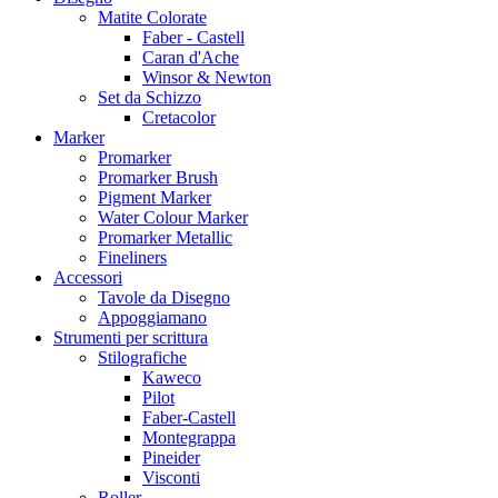
Matite Colorate
Faber - Castell
Caran d'Ache
Winsor & Newton
Set da Schizzo
Cretacolor
Marker
Promarker
Promarker Brush
Pigment Marker
Water Colour Marker
Promarker Metallic
Fineliners
Accessori
Tavole da Disegno
Appoggiamano
Strumenti per scrittura
Stilografiche
Kaweco
Pilot
Faber-Castell
Montegrappa
Pineider
Visconti
Roller