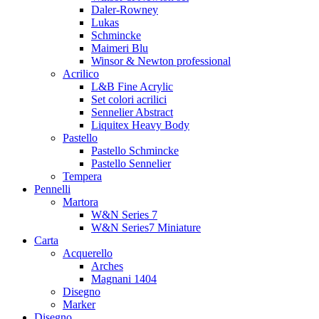
Daler-Rowney
Lukas
Schmincke
Maimeri Blu
Winsor & Newton professional
Acrilico
L&B Fine Acrylic
Set colori acrilici
Sennelier Abstract
Liquitex Heavy Body
Pastello
Pastello Schmincke
Pastello Sennelier
Tempera
Pennelli
Martora
W&N Series 7
W&N Series7 Miniature
Carta
Acquerello
Arches
Magnani 1404
Disegno
Marker
Disegno