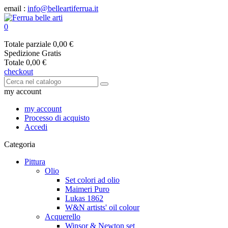
email :
info@belleartiferrua.it
0
Totale parziale
0,00 €
Spedizione
Gratis
Totale
0,00 €
checkout
my account
my account
Processo di acquisto
Accedi
Categoria
Pittura
Olio
Set colori ad olio
Maimeri Puro
Lukas 1862
W&N artists' oil colour
Acquerello
Winsor & Newton set