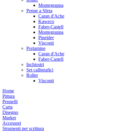
Montegrappa
Penne a Sfera
Caran d'Ache
Kaweco
Faber-Castell
Montegrappa
Pineider
Visconti
Portamine
Caran d'Ache
Faber-Castell
Inchiostri
Set calligrafici
Roller
Visconti
Home
Pittura
Pennelli
Carta
Disegno
Marker
Accessori
Strumenti per scrittura