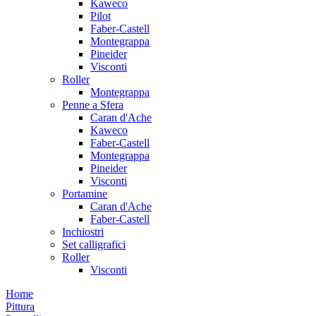
Kaweco
Pilot
Faber-Castell
Montegrappa
Pineider
Visconti
Roller
Montegrappa
Penne a Sfera
Caran d'Ache
Kaweco
Faber-Castell
Montegrappa
Pineider
Visconti
Portamine
Caran d'Ache
Faber-Castell
Inchiostri
Set calligrafici
Roller
Visconti
Home
Pittura