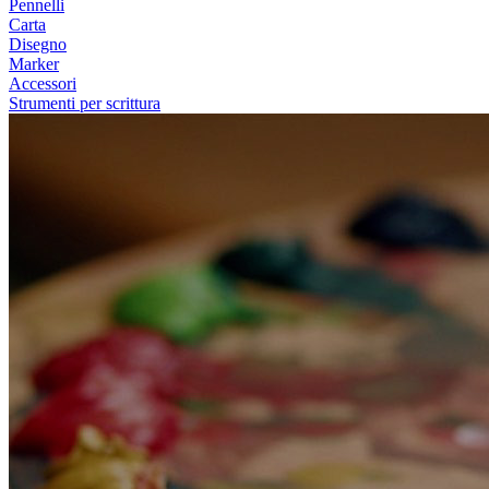
Pennelli
Carta
Disegno
Marker
Accessori
Strumenti per scrittura