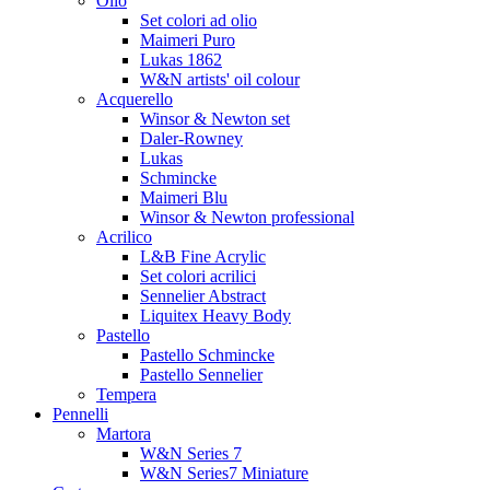
Olio
Set colori ad olio
Maimeri Puro
Lukas 1862
W&N artists' oil colour
Acquerello
Winsor & Newton set
Daler-Rowney
Lukas
Schmincke
Maimeri Blu
Winsor & Newton professional
Acrilico
L&B Fine Acrylic
Set colori acrilici
Sennelier Abstract
Liquitex Heavy Body
Pastello
Pastello Schmincke
Pastello Sennelier
Tempera
Pennelli
Martora
W&N Series 7
W&N Series7 Miniature