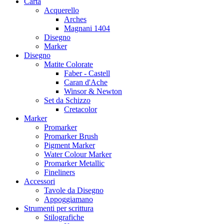
Carta
Acquerello
Arches
Magnani 1404
Disegno
Marker
Disegno
Matite Colorate
Faber - Castell
Caran d'Ache
Winsor & Newton
Set da Schizzo
Cretacolor
Marker
Promarker
Promarker Brush
Pigment Marker
Water Colour Marker
Promarker Metallic
Fineliners
Accessori
Tavole da Disegno
Appoggiamano
Strumenti per scrittura
Stilografiche