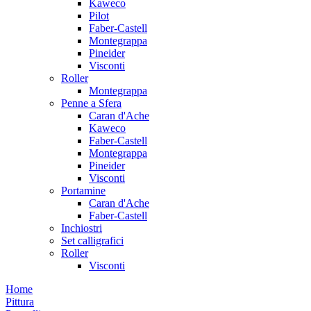
Kaweco
Pilot
Faber-Castell
Montegrappa
Pineider
Visconti
Roller
Montegrappa
Penne a Sfera
Caran d'Ache
Kaweco
Faber-Castell
Montegrappa
Pineider
Visconti
Portamine
Caran d'Ache
Faber-Castell
Inchiostri
Set calligrafici
Roller
Visconti
Home
Pittura