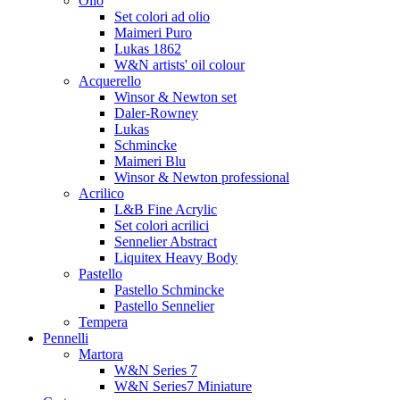
Olio
Set colori ad olio
Maimeri Puro
Lukas 1862
W&N artists' oil colour
Acquerello
Winsor & Newton set
Daler-Rowney
Lukas
Schmincke
Maimeri Blu
Winsor & Newton professional
Acrilico
L&B Fine Acrylic
Set colori acrilici
Sennelier Abstract
Liquitex Heavy Body
Pastello
Pastello Schmincke
Pastello Sennelier
Tempera
Pennelli
Martora
W&N Series 7
W&N Series7 Miniature