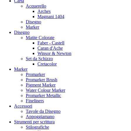
Carta
Acquerello
Arches
Magnani 1404
Disegno
Marker
Disegno
Matite Colorate
Faber - Castell
Caran d'Ache
Winsor & Newton
Set da Schizzo
Cretacolor
Marker
Promarker
Promarker Brush
Pigment Marker
Water Colour Marker
Promarker Metallic
Fineliners
Accessori
Tavole da Disegno
Appoggiamano
Strumenti per scrittura
Stilografiche