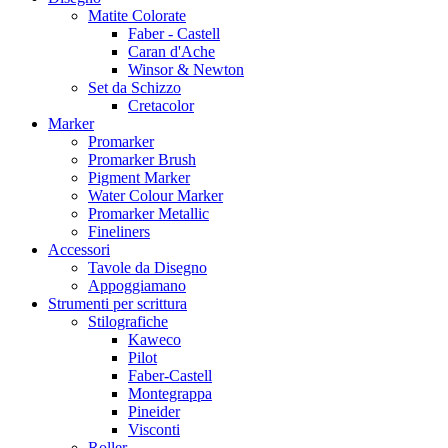
Matite Colorate
Faber - Castell
Caran d'Ache
Winsor & Newton
Set da Schizzo
Cretacolor
Marker
Promarker
Promarker Brush
Pigment Marker
Water Colour Marker
Promarker Metallic
Fineliners
Accessori
Tavole da Disegno
Appoggiamano
Strumenti per scrittura
Stilografiche
Kaweco
Pilot
Faber-Castell
Montegrappa
Pineider
Visconti
Roller