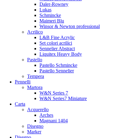
Daler-Rowney
Lukas
Schmincke
Maimeri Blu
Winsor & Newton professional
Acrilico
L&B Fine Acrylic
Set colori acrilici
Sennelier Abstract
Liquitex Heavy Body
Pastello
Pastello Schmincke
Pastello Sennelier
Tempera
Pennelli
Martora
W&N Series 7
W&N Series7 Miniature
Carta
Acquerello
Arches
Magnani 1404
Disegno
Marker
Disegno