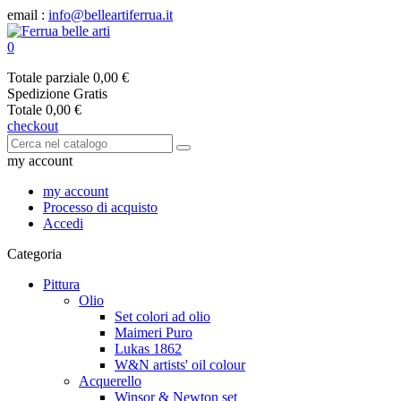
email :
info@belleartiferrua.it
0
Totale parziale
0,00 €
Spedizione
Gratis
Totale
0,00 €
checkout
my account
my account
Processo di acquisto
Accedi
Categoria
Pittura
Olio
Set colori ad olio
Maimeri Puro
Lukas 1862
W&N artists' oil colour
Acquerello
Winsor & Newton set