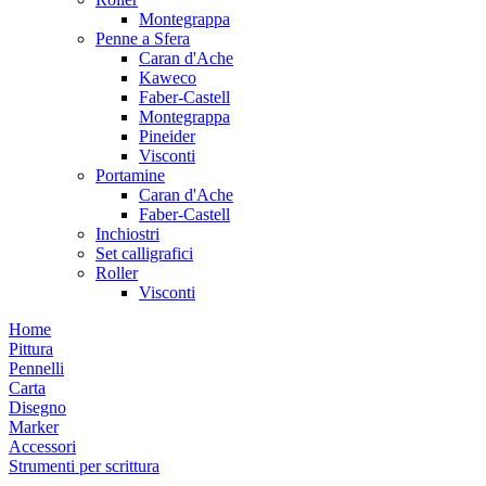
Montegrappa
Penne a Sfera
Caran d'Ache
Kaweco
Faber-Castell
Montegrappa
Pineider
Visconti
Portamine
Caran d'Ache
Faber-Castell
Inchiostri
Set calligrafici
Roller
Visconti
Home
Pittura
Pennelli
Carta
Disegno
Marker
Accessori
Strumenti per scrittura