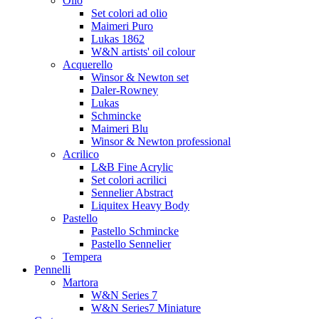
Olio
Set colori ad olio
Maimeri Puro
Lukas 1862
W&N artists' oil colour
Acquerello
Winsor & Newton set
Daler-Rowney
Lukas
Schmincke
Maimeri Blu
Winsor & Newton professional
Acrilico
L&B Fine Acrylic
Set colori acrilici
Sennelier Abstract
Liquitex Heavy Body
Pastello
Pastello Schmincke
Pastello Sennelier
Tempera
Pennelli
Martora
W&N Series 7
W&N Series7 Miniature