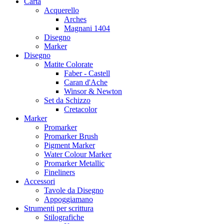
Carta
Acquerello
Arches
Magnani 1404
Disegno
Marker
Disegno
Matite Colorate
Faber - Castell
Caran d'Ache
Winsor & Newton
Set da Schizzo
Cretacolor
Marker
Promarker
Promarker Brush
Pigment Marker
Water Colour Marker
Promarker Metallic
Fineliners
Accessori
Tavole da Disegno
Appoggiamano
Strumenti per scrittura
Stilografiche