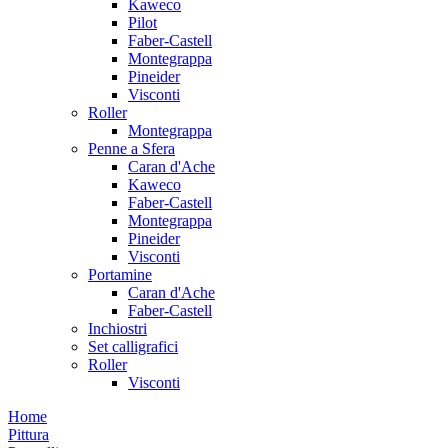
Kaweco
Pilot
Faber-Castell
Montegrappa
Pineider
Visconti
Roller
Montegrappa
Penne a Sfera
Caran d'Ache
Kaweco
Faber-Castell
Montegrappa
Pineider
Visconti
Portamine
Caran d'Ache
Faber-Castell
Inchiostri
Set calligrafici
Roller
Visconti
Home
Pittura