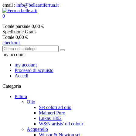
email :
info@belleartiferrua.it
0
Totale parziale
0,00 €
Spedizione
Gratis
Totale
0,00 €
checkout
my account
my account
Processo di acquisto
Accedi
Categoria
Pittura
Olio
Set colori ad olio
Maimeri Puro
Lukas 1862
W&N artists' oil colour
Acquerello
Winsor & Newton set