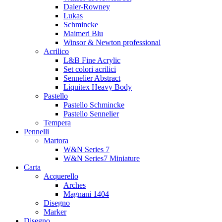
Daler-Rowney
Lukas
Schmincke
Maimeri Blu
Winsor & Newton professional
Acrilico
L&B Fine Acrylic
Set colori acrilici
Sennelier Abstract
Liquitex Heavy Body
Pastello
Pastello Schmincke
Pastello Sennelier
Tempera
Pennelli
Martora
W&N Series 7
W&N Series7 Miniature
Carta
Acquerello
Arches
Magnani 1404
Disegno
Marker
Disegno