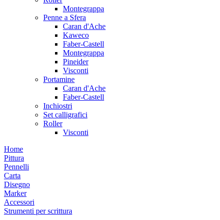
Montegrappa
Penne a Sfera
Caran d'Ache
Kaweco
Faber-Castell
Montegrappa
Pineider
Visconti
Portamine
Caran d'Ache
Faber-Castell
Inchiostri
Set calligrafici
Roller
Visconti
Home
Pittura
Pennelli
Carta
Disegno
Marker
Accessori
Strumenti per scrittura