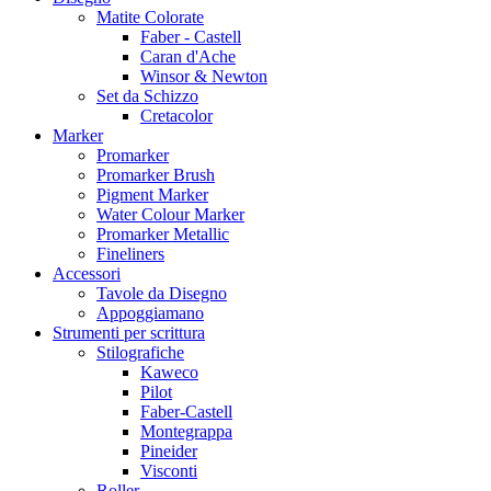
Matite Colorate
Faber - Castell
Caran d'Ache
Winsor & Newton
Set da Schizzo
Cretacolor
Marker
Promarker
Promarker Brush
Pigment Marker
Water Colour Marker
Promarker Metallic
Fineliners
Accessori
Tavole da Disegno
Appoggiamano
Strumenti per scrittura
Stilografiche
Kaweco
Pilot
Faber-Castell
Montegrappa
Pineider
Visconti
Roller