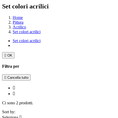
Set colori acrilici
Home
Pittura
Acrilico
Set colori acrilici
Set colori acrilici

OK
Filtra per

Cancella tutto


Ci sono 2 prodotti.
Sort by:
Seleziona
