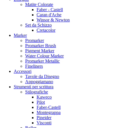
Matite Colorate
Faber - Castell
Caran d'Ache
Winsor & Newton
Set da Schizzo
Cretacolor
Marker
Promarker
Promarker Brush
Pigment Marker
Water Colour Marker
Promarker Metallic
Fineliners
Accessori
Tavole da Disegno
Appoggiamano
Strumenti per scrittura
Stilografiche
Kaweco
Pilot
Faber-Castell
Montegrappa
Pineider
Visconti
Roller