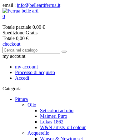
email :
info@belleartiferrua.it
0
Totale parziale
0,00 €
Spedizione
Gratis
Totale
0,00 €
checkout
my account
my account
Processo di acquisto
Accedi
Categoria
Pittura
Olio
Set colori ad olio
Maimeri Puro
Lukas 1862
W&N artists' oil colour
Acquerello
Winsor & Newton set