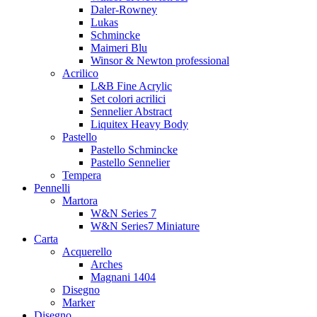
Daler-Rowney
Lukas
Schmincke
Maimeri Blu
Winsor & Newton professional
Acrilico
L&B Fine Acrylic
Set colori acrilici
Sennelier Abstract
Liquitex Heavy Body
Pastello
Pastello Schmincke
Pastello Sennelier
Tempera
Pennelli
Martora
W&N Series 7
W&N Series7 Miniature
Carta
Acquerello
Arches
Magnani 1404
Disegno
Marker
Disegno