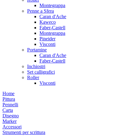
Montegrappa
Penne a Sfera
Caran d'Ache
Kaweco
Faber-Castell
Montegrappa
Pineider
Visconti
Portamine
Caran d'Ache
Faber-Castell
Inchiostri
Set calligrafici
Roller
Visconti
Home
Pittura
Pennelli
Carta
Disegno
Marker
Accessori
Strumenti per scrittura