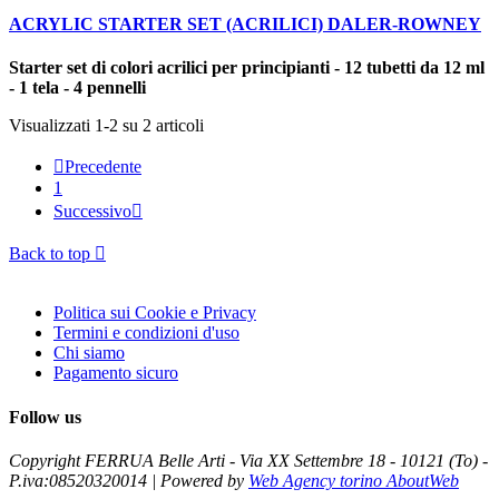
ACRYLIC STARTER SET (ACRILICI) DALER-ROWNEY
Starter set di colori acrilici per principianti - 12 tubetti da 12 ml
- 1 tela - 4 pennelli
Visualizzati 1-2 su 2 articoli

Precedente
1
Successivo

Back to top

Politica sui Cookie e Privacy
Termini e condizioni d'uso
Chi siamo
Pagamento sicuro
Follow us
Copyright FERRUA Belle Arti - Via XX Settembre 18 - 10121 (To) -
P.iva:08520320014 | Powered by
Web Agency torino AboutWeb