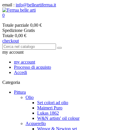
email :
info@belleartiferrua.it
0
Totale parziale
0,00 €
Spedizione
Gratis
Totale
0,00 €
checkout
my account
my account
Processo di acquisto
Accedi
Categoria
Pittura
Olio
Set colori ad olio
Maimeri Puro
Lukas 1862
W&N artists' oil colour
Acquerello
Winsor & Newton set