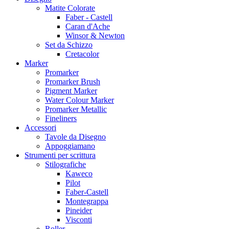
Matite Colorate
Faber - Castell
Caran d'Ache
Winsor & Newton
Set da Schizzo
Cretacolor
Marker
Promarker
Promarker Brush
Pigment Marker
Water Colour Marker
Promarker Metallic
Fineliners
Accessori
Tavole da Disegno
Appoggiamano
Strumenti per scrittura
Stilografiche
Kaweco
Pilot
Faber-Castell
Montegrappa
Pineider
Visconti
Roller