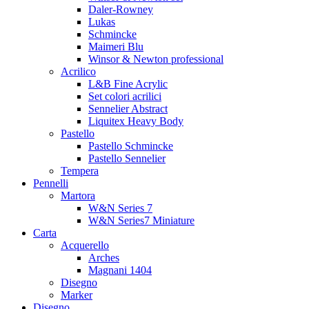
Daler-Rowney
Lukas
Schmincke
Maimeri Blu
Winsor & Newton professional
Acrilico
L&B Fine Acrylic
Set colori acrilici
Sennelier Abstract
Liquitex Heavy Body
Pastello
Pastello Schmincke
Pastello Sennelier
Tempera
Pennelli
Martora
W&N Series 7
W&N Series7 Miniature
Carta
Acquerello
Arches
Magnani 1404
Disegno
Marker
Disegno