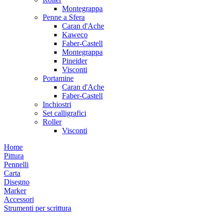
Montegrappa
Penne a Sfera
Caran d'Ache
Kaweco
Faber-Castell
Montegrappa
Pineider
Visconti
Portamine
Caran d'Ache
Faber-Castell
Inchiostri
Set calligrafici
Roller
Visconti
Home
Pittura
Pennelli
Carta
Disegno
Marker
Accessori
Strumenti per scrittura