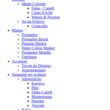
Matite Colorate
Faber - Castell
Caran d'Ache
Winsor & Newton
Set da Schizzo
Cretacolor
Marker
Promarker
Promarker Brush
Pigment Marker
Water Colour Marker
Promarker Metallic
Fineliners
Accessori
Tavole da Disegno
Appoggiamano
Strumenti per scrittura
Stilografiche
Kaweco
Pilot
Faber-Castell
Montegrappa
Pineider
Visconti
Roller