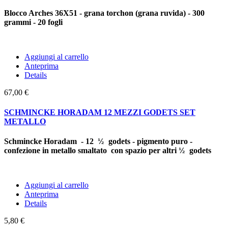
Blocco Arches 36X51 - grana torchon (grana ruvida) - 300
grammi - 20 fogli
Aggiungi al carrello
Anteprima
Details
67,00 €
SCHMINCKE HORADAM 12 MEZZI GODETS SET
METALLO
Schmincke Horadam - 12
½
godets - pigmento puro -
confezione in metallo smaltato con spazio per altri
½
godets
Aggiungi al carrello
Anteprima
Details
5,80 €