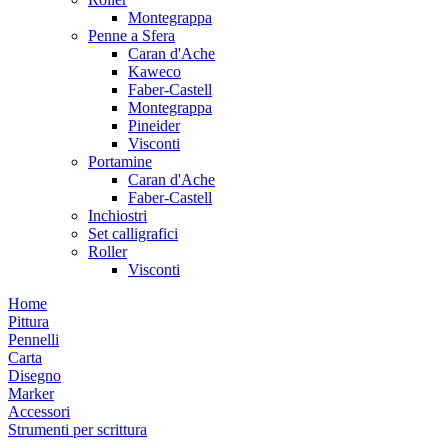
Montegrappa
Penne a Sfera
Caran d'Ache
Kaweco
Faber-Castell
Montegrappa
Pineider
Visconti
Portamine
Caran d'Ache
Faber-Castell
Inchiostri
Set calligrafici
Roller
Visconti
Home
Pittura
Pennelli
Carta
Disegno
Marker
Accessori
Strumenti per scrittura