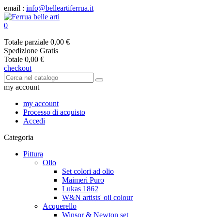
email :
info@belleartiferrua.it
0
Totale parziale
0,00 €
Spedizione
Gratis
Totale
0,00 €
checkout
my account
my account
Processo di acquisto
Accedi
Categoria
Pittura
Olio
Set colori ad olio
Maimeri Puro
Lukas 1862
W&N artists' oil colour
Acquerello
Winsor & Newton set