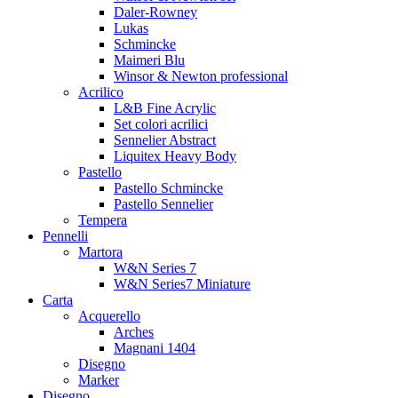
Daler-Rowney
Lukas
Schmincke
Maimeri Blu
Winsor & Newton professional
Acrilico
L&B Fine Acrylic
Set colori acrilici
Sennelier Abstract
Liquitex Heavy Body
Pastello
Pastello Schmincke
Pastello Sennelier
Tempera
Pennelli
Martora
W&N Series 7
W&N Series7 Miniature
Carta
Acquerello
Arches
Magnani 1404
Disegno
Marker
Disegno